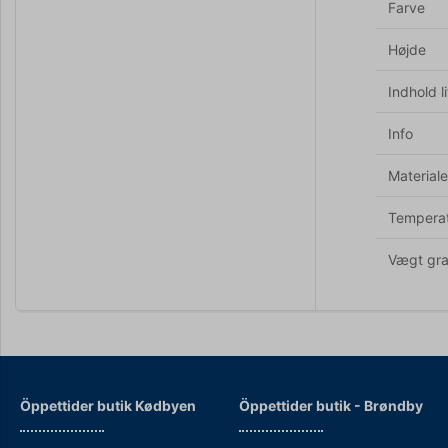
Farve
Højde
Indhold li
Info
Materiale
Tempera
Vægt gr
Öppettider butik Kødbyen
Öppettider b
utik - Brøndby