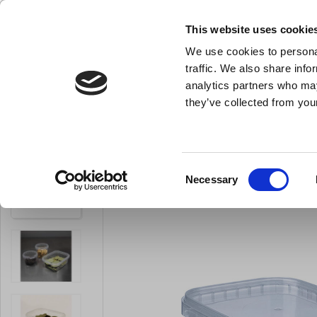
NY FÖRETAGSKUND
This website uses cookie
We use cookies to personal
- Allt vad du behöver till ditt kök
traffic. We also share info
analytics partners who may
they’ve collected from your
Knivar och skärpstål
Bakredskap
Kok- och stekkärl
Condibucket liten avlång - 120x90 mm utan l
Du är här:
Förstasida
Consent
Necessary
Selection