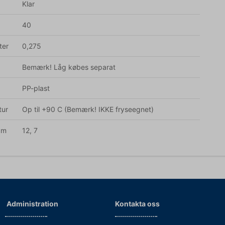
Klar
40
ter
0,275
Bemærk! Låg købes separat
PP-plast
tur
Op til +90 C (Bemærk! IKKE fryseegnet)
am
12, 7
Administration
Kontakta oss