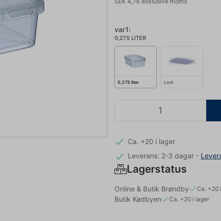
SEK 4,76 exklusive moms
var1:
0,275 LITER
0,275 liter
Lock
Ca. +20 i lager
Leverans: 2-3 dagar
-
Lever
Lagerstatus
Online & Butik Brøndby
Ca. +20 i
Butik Kødbyen
Ca. +20 i lager