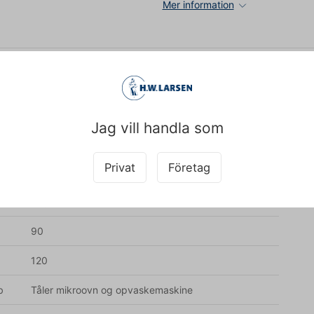
Mer information
Condibøtter
Hink
Jag vill handla som
de
02057066195126623767, 02057066191141253718
Privat
Företag
l.
0,275
til
Låg 21510, Condibøtte 21611
90
120
b
Tåler mikroovn og opvaskemaskine