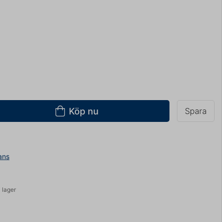
Köp nu
Spara
ans
 lager