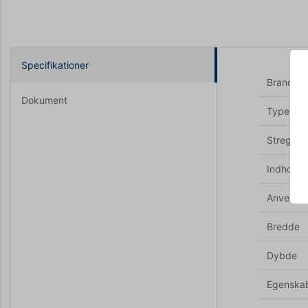
Specifikationer
Brand
Dokument
Type
Stregko
Indhold m
Anvendes 
Bredde
Dybde
Egenska