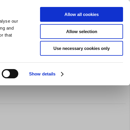
SLIPNING AV KNIVAR
PRIVAT
FÖRETAG
Allow all cookies
alyse our
Kundvagn (0)
Gratis leverans vid SEK 625
LOGGA IN
ing and
Allow selection
r that
Restaurangkläder
Erbjurdanden
Brands
Use necessary cookies only
Show details
ten avlång - 120x90 mm utan