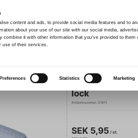
s
ise content and ads, to provide social media features and to an
Sök
rmation about your use of our site with our social media, advertis
 combine it with other information that you’ve provided to them o
 use of their services.
Grillar
Köksmaskiner
För servering
Barutrustning
ock
Condibøtter
Preferences
Statistics
Marketing
Condibucket li
lock
Artikelnummer:
21611
SEK 5,95
/ st.