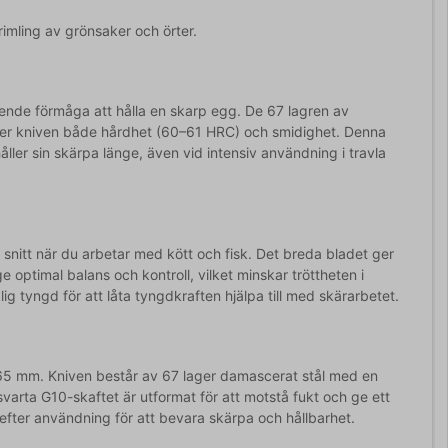
rimling av grönsaker och örter.
ående förmåga att hålla en skarp egg. De 67 lagren av
er kniven både hårdhet (60–61 HRC) och smidighet. Denna
åller sin skärpa länge, även vid intensiv användning i travla
snitt när du arbetar med kött och fisk. Det breda bladet ger
e optimal balans och kontroll, vilket minskar tröttheten i
g tyngd för att låta tyngdkraften hjälpa till med skärarbetet.
65 mm. Kniven består av 67 lager damascerat stål med en
varta G10-skaftet är utformat för att motstå fukt och ge ett
efter användning för att bevara skärpa och hållbarhet.