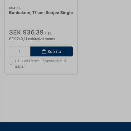
904165
Bunkakniv, 17 cm, Senjen Single
SEK 936,39
/ st.
SEK 749,11 exklusive moms
Köp nu
Ca. +20 i lager
- Leverans: 2-3
dagar