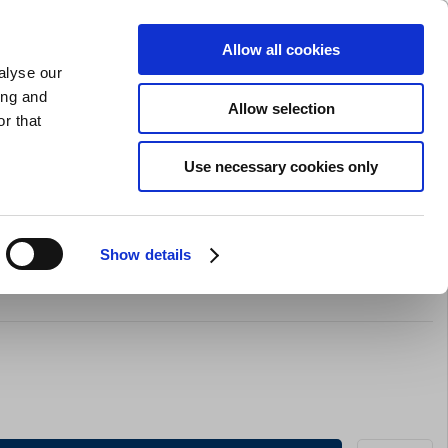
SLIPNING AV KNIVAR
PRIVAT
FÖRETAG
Allow all cookies
alyse our
Kundvagn (0)
Gratis leverans vid SEK 625
LOGGA IN
ing and
Allow selection
r that
Restaurangkläder
Erbjurdanden
Brands
Use necessary cookies only
Show details
jen VG10, 16,5 cm