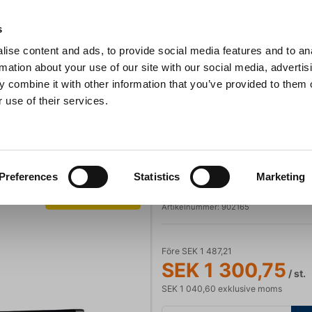
s
ise content and ads, to provide social media features and to an
Sök
rmation about your use of our site with our social media, advertis
 combine it with other information that you’ve provided to them o
 use of their services.
Grillar
Köksmaskiner
För servering
Barutrustning
akniv, Senjen VG10, 16,5 cm
Senjen
Preferences
Statistics
Marketing
Bunkakniv, Sen
Spara 13%
Artikelnummer:
902165
Före SEK 1 487,21
SEK 1 300,75
/ st.
SEK 1 040,60 exklusive moms