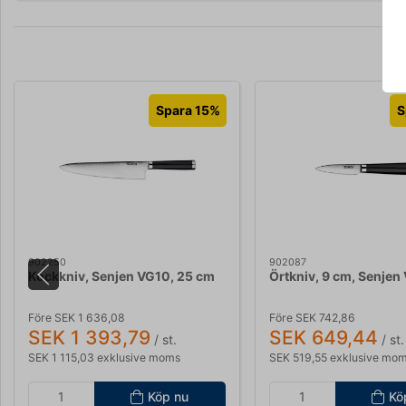
Spara 15%
S
902250
902087
Kockkniv, Senjen VG10, 25 cm
Örtkniv, 9 cm, Senjen
Före SEK 1 636,08
Före SEK 742,86
SEK 1 393,79
SEK 649,44
/ st.
/ st.
SEK 1 115,03 exklusive moms
SEK 519,55 exklusive mo
Köp nu
Kö