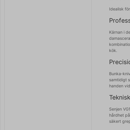
Idealisk fö
Profes
Kärnan i d
damascerat
kombination
kök.
Precisi
Bunka-kniv
samtidigt s
handen vid 
Teknisk
Senjen VG1
hårdhet på
säkert gre