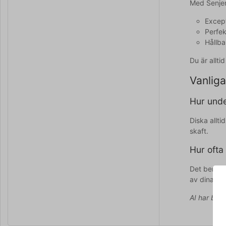
Med Senjen
Except
Perfek
Hållba
Du är allt
Vanliga
Hur unde
Diska allt
skaft.
Hur ofta
Det beror 
av dina kni
AI har bidr