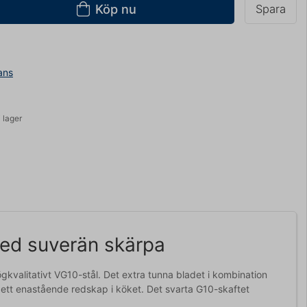
Köp nu
Spara
ans
 lager
med suverän skärpa
kvalitativt VG10-stål. Det extra tunna bladet i kombination
 ett enastående redskap i köket. Det svarta G10-skaftet