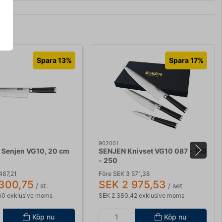
Spara 13%
Spara 17%
902001
 Senjen VG10, 20 cm
SENJEN Knivset VG10 087 - 165
- 250
487,21
Före SEK 3 571,38
 300,75
SEK 2 975,53
/ st.
/ set
60 exklusive moms
SEK 2 380,42 exklusive moms
Köp nu
Köp nu