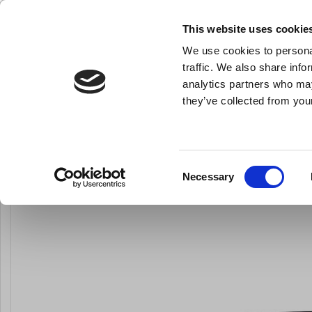
NY FÖRETAGSKUND
This website uses cookie
We use cookies to personal
- Allt vad du behöver till ditt kök
traffic. We also share info
analytics partners who may
they’ve collected from your
Knivar och skärpstål
Bakredskap
Kok- och stekkärl
Bunk
Du är här:
Förstasida
Knivar och skärpstål
Bunka-knivar
Consent
Necessary
Selection