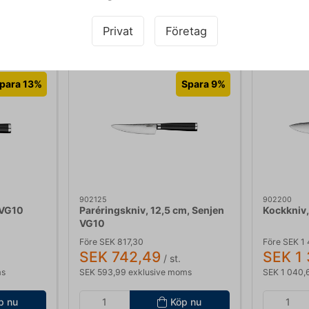
Köpt tillsammans med
Privat
Företag
para 13%
Spara 9%
902125
902200
 VG10
Paréringskniv, 12,5 cm, Senjen
Kockkniv,
VG10
Före SEK 817,30
Före SEK 1 
SEK 742,49
SEK 1
/ st.
ms
SEK 593,99 exklusive moms
SEK 1 040,
p nu
Köp nu