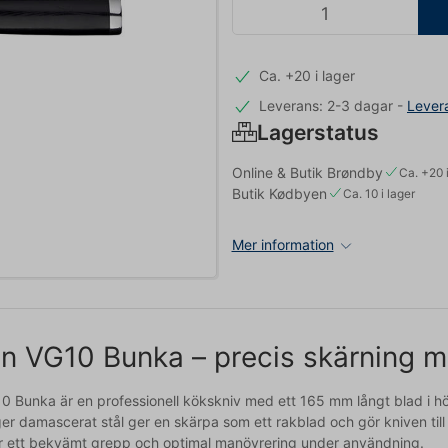
Ca. +20 i lager
Leverans: 2-3 dagar
-
Lever
Lagerstatus
Online & Butik Brøndby
Ca. +20 i
Butik Kødbyen
Ca. 10 i lager
Mer information
n VG10 Bunka – precis skärning 
0 Bunka är en professionell kökskniv med ett 165 mm långt blad i hög
er damascerat stål ger en skärpa som ett rakblad och gör kniven till
er ett bekvämt grepp och optimal manövrering under användning.