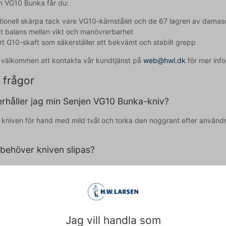
 VG10 Bunka får du:
ionell skärpa tack vare VG10-kärnstålet och de 67 lagren av damasc
t balans mellan vikt och manövrerbarhet
rt G10-skaft som säkerställer ett bekvämt och stabilt grepp
id välkommen att kontakta vår kundtjänst på
web@hwl.dk
för mer info
 frågor
rhåller jag min Senjen VG10 Bunka-kniv?
id kniven för hand med mild tvål och torka den noggrant efter använ
 behöver kniven slipas?
på hur intensivt den används, men även de bästa knivarna behöver sli
var.
agit till texten och därför reserverar vi oss för eventuella fel.
Jag vill handla som