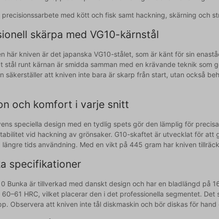
r precisionssarbete med kött och fisk samt hackning, skärning och st
sionell skärpa med VG10-kärnstål
en här kniven är det japanska VG10-stålet, som är känt för sin enast
 stål runt kärnan är smidda samman med en krävande teknik som g
 säkerställer att kniven inte bara är skarp från start, utan också beh
on och komfort i varje snitt
ens speciella design med en tydlig spets gör den lämplig för precisa 
tabilitet vid hackning av grönsaker. G10-skaftet är utvecklat för att g
längre tids användning. Med en vikt på 445 gram har kniven tillräckli
a specifikationer
0 Bunka är tillverkad med danskt design och har en bladlängd på 1
 60–61 HRC, vilket placerar den i det professionella segmentet. Det s
pp. Observera att kniven inte tål diskmaskin och bör diskas för hand 