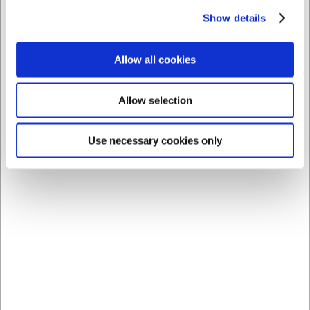
Show details
Allow all cookies
Allow selection
Bästsäljare i Brännare
Use necessary cookies only
988
223502
Brännare HWL 1100
Gasdosa 350 gr.