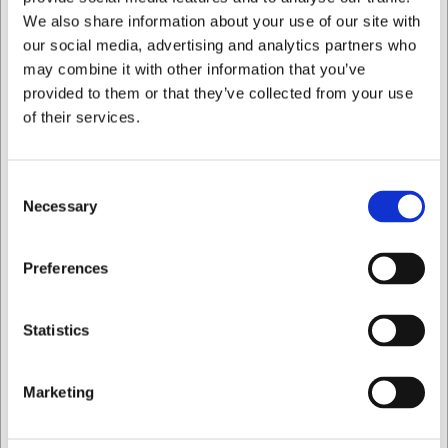
Köpt tillsammans med
We also share information about your use of our site with
our social media, advertising and analytics partners who
may combine it with other information that you’ve
provided to them or that they’ve collected from your use
of their services.
Consent
Necessary
Selection
223502
988
Gasdosa 350 gr.
Brännare HWL 1100
Jag vill handla som
Preferences
T/Power Jet
grader
SEK 251,59
SEK 519,55
Privat
Företag
/ st.
/ st.
Statistics
SEK 201,27 exklusive moms
SEK 415,64 exklusive moms
Köp nu
Köp nu
Marketing
Ca. +20 i lager
- Leverans:
Ca. +20 i lager
- Leverans:
2-3 dagar
2-3 dagar