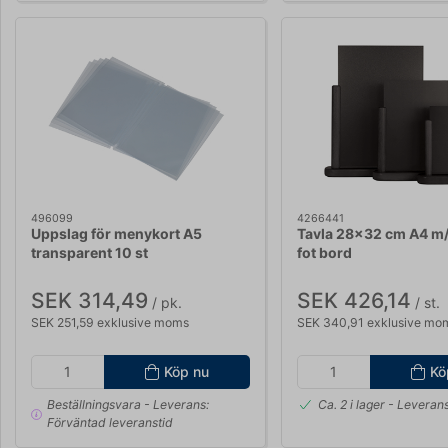
496099
4266441
Uppslag för menykort A5
Tavla 28x32 cm A4 m/
transparent 10 st
fot bord
SEK 314,49
SEK 426,14
/ pk.
/ st.
SEK 251,59 exklusive moms
SEK 340,91 exklusive mo
Köp nu
Kö
Beställningsvara
- Leverans:
Ca. 2 i lager
- Leverans
Förväntad leveranstid