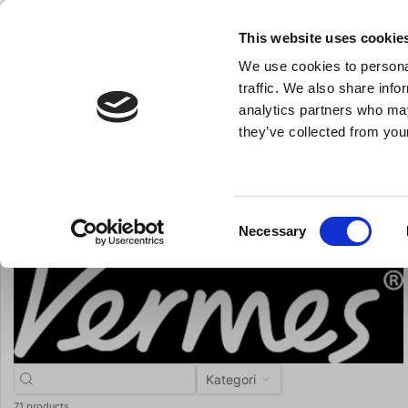
NY FÖRETAGSKUND
This website uses cookie
We use cookies to personal
- Allt vad du behöver till ditt kök
traffic. We also share info
analytics partners who may
they’ve collected from your
Knivar och skärpstål
Bakredskap
Kok- och stekkärl
Du är här:
Förstasida
Brands
Vermes
Consent
Necessary
Selection
Kategori
71 products