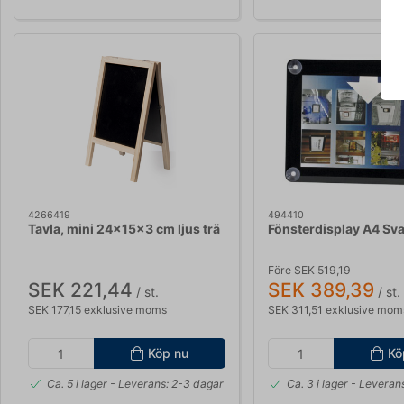
S
4266419
494410
Tavla, mini 24x15x3 cm ljus trä
Fönsterdisplay A4 Sva
Före SEK 519,19
SEK 221,44
SEK 389,39
/ st.
/ st.
SEK 177,15 exklusive moms
SEK 311,51 exklusive mom
Köp nu
Kö
Ca. 5 i lager
- Leverans: 2-3 dagar
Ca. 3 i lager
- Leverans