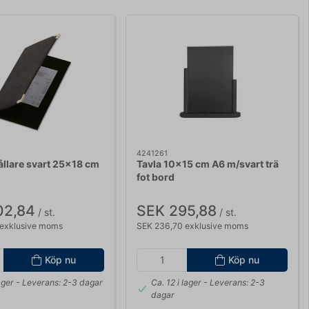
4241261
llare svart 25x18 cm
Tavla 10x15 cm A6 m/svart trä
fot bord
02,84
SEK 295,88
/ st.
/ st.
 exklusive moms
SEK 236,70 exklusive moms
Köp nu
Köp nu
ager
- Leverans: 2-3 dagar
Ca. 12 i lager
- Leverans: 2-3
dagar