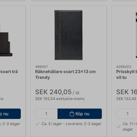
496007
4266423
svart trä
Räknehållare svart 23x13 cm
Prisskylt 
Trendy
vit tu
SEK 240,05
SEK 16
/ st.
ms
SEK 192,04 exklusive moms
SEK 132,49
p nu
Köp nu
: 2-3 dagar
Ca. 5 i lager
- Leverans: 2-3 dagar
Ca. 11 i 
dagar