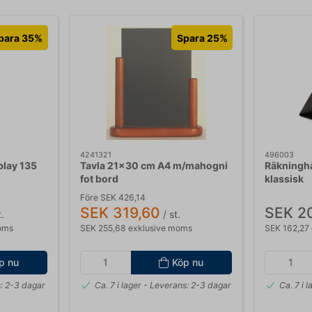
para 35%
Spara 25%
4241321
496003
splay 135
Tavla 21x30 cm A4 m/mahogni
Räkninghå
fot bord
klassisk
Före SEK 426,14
SEK 319,60
SEK 2
.
/ st.
oms
SEK 255,68 exklusive moms
SEK 162,27
p nu
Köp nu
: 2-3 dagar
Ca. 7 i lager
- Leverans: 2-3 dagar
Ca. 7 i l