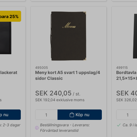
para 25%
495005
499115
lackerat
Meny kort A5 svart 1 uppslag/4
Bordtavla
sidor Classic
21,5x15x8
SEK 240,05
SEK 4
/ st.
s
SEK 192,04 exklusive moms
SEK 326,02
p nu
Köp nu
: 2-3 dagar
Beställningsvara
- Leverans:
Ca. 9 i 
Förväntad leveranstid