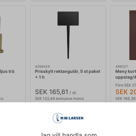
4266424
496027
jus trä
Prisskylt rektangulär, 5 st paket
Meny kort
+ 1 h
uppslag/4
Före SEK 27
SEK 165,61
SEK 2
/ st.
ms
SEK 132,49 exklusive moms
SEK 166,36
p nu
Köp nu
: 2-3 dagar
Ca. 9 i lager
- Leverans: 2-3 dagar
Ca. 11 i 
dagar
Jag vill handla som