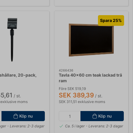
Spara 25%
4266436
shållare, 20-pack,
Tavla 40x60 cm teak lackad trä
ram
Före SEK 519,19
5,61
SEK 389,39
/ st.
/ st.
 exklusive moms
SEK 311,51 exklusive moms
Köp nu
Köp nu
lager
- Leverans: 2-3 dagar
Ca. 5 i lager
- Leverans: 2-3 dagar