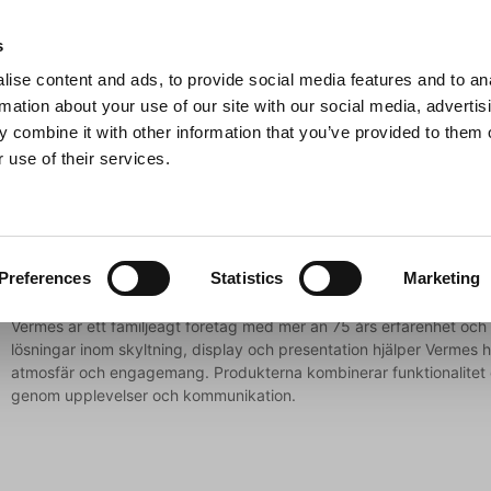
s
ise content and ads, to provide social media features and to an
Sök
rmation about your use of our site with our social media, advertis
 combine it with other information that you’ve provided to them o
 use of their services.
Grillar
Köksmaskiner
För servering
Barutrustning
Vermes
Preferences
Statistics
Marketing
Vermes är ett familjeägt företag med mer än 75 års erfarenhet oc
lösningar inom skyltning, display och presentation hjälper Vermes h
atmosfär och engagemang. Produkterna kombinerar funktionalitet oc
genom upplevelser och kommunikation.