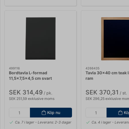
499116
4266435
Bordtavla L-formad
Tavla 30x40 cm teak l
11,5x7,5x4,5 cm svart
ram
SEK 314,49
SEK 370,31
/ pk.
/ st.
SEK 251,59 exklusive moms
SEK 296,25 exklusive mo
Köp nu
Kö
Ca. 7 i lager
- Leverans: 2-3 dagar
Ca. 4 i lager
- Leverans