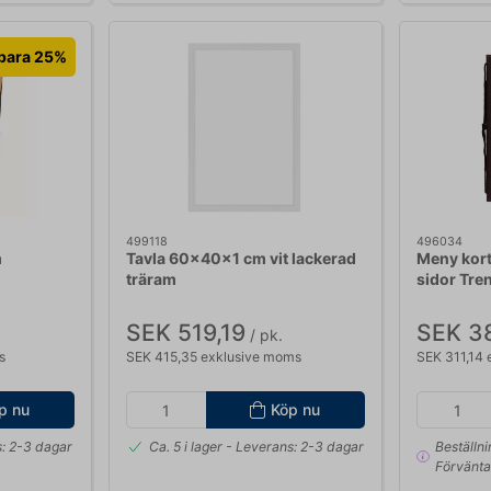
para 25%
499118
496034
m
Tavla 60x40x1 cm vit lackerad
Meny kort
träram
sidor Tre
SEK 519,19
SEK 3
/ pk.
s
SEK 415,35 exklusive moms
SEK 311,14
p nu
Köp nu
: 2-3 dagar
Ca. 5 i lager
- Leverans: 2-3 dagar
Beställn
Förvänta