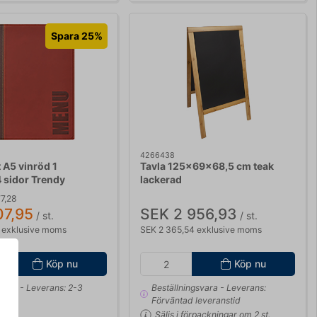
Spara 25%
4266438
 A5 vinröd 1
Tavla 125x69x68,5 cm teak
 sidor Trendy
lackerad
7,28
07,95
SEK 2 956,93
/ st.
/ st.
 exklusive moms
SEK 2 365,54 exklusive moms
Köp nu
Köp nu
lager
- Leverans: 2-3
Beställningsvara
- Leverans:
Förväntad leveranstid
Säljs i förpackningar om 2 st.