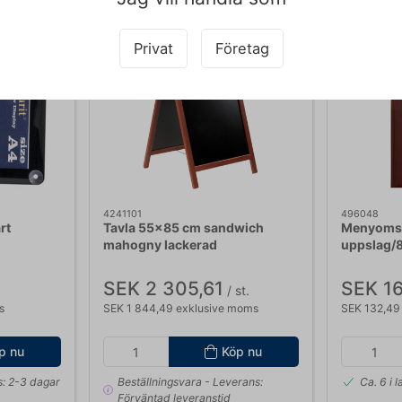
Privat
Företag
para 25%
4241101
496048
rt
Tavla 55x85 cm sandwich
Menyomsl
mahogny lackerad
uppslag/8
SEK 2 305,61
SEK 16
/ st.
s
SEK 1 844,49 exklusive moms
SEK 132,49
p nu
Köp nu
: 2-3 dagar
Beställningsvara
- Leverans:
Ca. 6 i 
Förväntad leveranstid