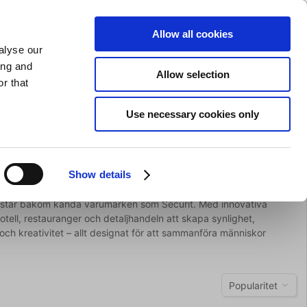
SLIPNING AV KNIVAR
PRIVAT
FÖRETAG
Allow all cookies
alyse our
Kundvagn (0)
Gratis leverans vid SEK 625
LOGGA IN
ing and
Allow selection
r that
Restaurangkläder
Erbjurdanden
Brands
Use necessary cookies only
Show details
h står bakom kända varumärken som Securit. Med innovativa
otell, restauranger och detaljhandeln att skapa synlighet,
h kreativitet – allt designat för att sammanföra människor
Popularitet