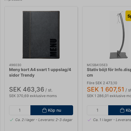
S
496030
MCSBA135E3
Meny kort A4 svart 1 uppslag/4
Stativ böjt för Info.di
sidor Trendy
cm
Före SEK 2 473,10
SEK 463,36
SEK 1 607,51
/ st.
/ st
SEK 370,69 exklusive moms
SEK 1 286,01 exklusive m
Köp nu
Kö
Ca. 2 i lager
- Leverans: 2-3 dagar
Ca. 1 i lager
- Leverans