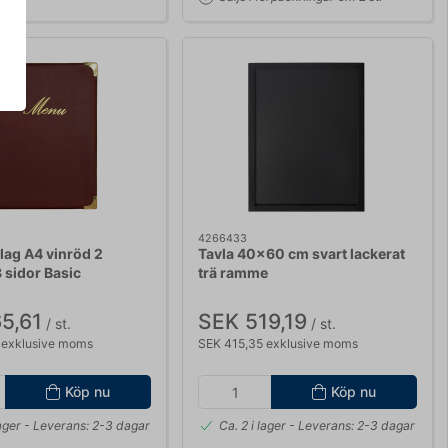
4266433
ag A4 vinröd 2
Tavla 40x60 cm svart lackerat
 sidor Basic
trä ramme
5,61
SEK 519,19
/ st.
/ st.
 exklusive moms
SEK 415,35 exklusive moms
Köp nu
Köp nu
lager
- Leverans: 2-3 dagar
Ca. 2 i lager
- Leverans: 2-3 dagar