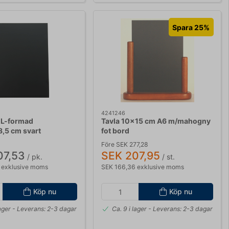
Spara 25%
4241246
 L-formad
Tavla 10x15 cm A6 m/mahogny
,5 cm svart
fot bord
Före SEK 277,28
07,53
SEK 207,95
/ pk.
/ st.
 exklusive moms
SEK 166,36 exklusive moms
Köp nu
Köp nu
lager
- Leverans: 2-3 dagar
Ca. 9 i lager
- Leverans: 2-3 dagar