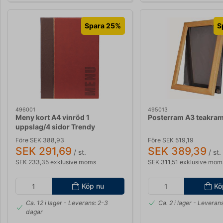
Spara 25%
S
496001
495013
Meny kort A4 vinröd 1
Posterram A3 teakra
uppslag/4 sidor Trendy
Före SEK 388,93
Före SEK 519,19
SEK 291,69
SEK 389,39
/ st.
/ st.
SEK 233,35 exklusive moms
SEK 311,51 exklusive mom
Köp nu
Kö
Ca. 12 i lager
- Leverans: 2-3
Ca. 2 i lager
- Leverans
dagar