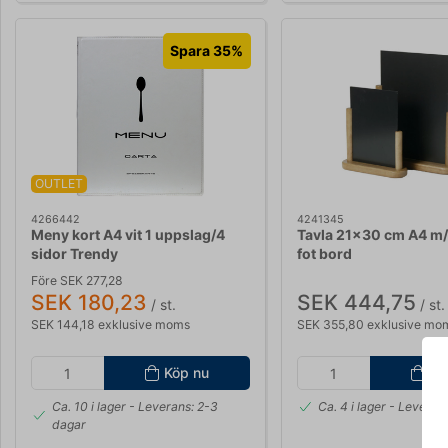
Spara 35%
OUTLET
4266442
4241345
Meny kort A4 vit 1 uppslag/4
Tavla 21x30 cm A4 m/l
sidor Trendy
fot bord
Före SEK 277,28
SEK 180,23
SEK 444,75
/ st.
/ st.
SEK 144,18 exklusive moms
SEK 355,80 exklusive mo
Köp nu
Kö
Ca. 10 i lager
- Leverans: 2-3
Ca. 4 i lager
- Leverans
dagar