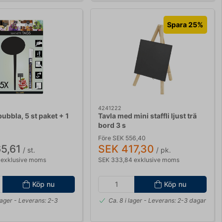
Spara 25%
4241222
bubbla, 5 st paket + 1
Tavla med mini staffli ljust trä
bord 3 s
Före SEK 556,40
5,61
SEK 417,30
/ st.
/ pk.
 exklusive moms
SEK 333,84 exklusive moms
Köp nu
Köp nu
lager
- Leverans: 2-3
Ca. 8 i lager
- Leverans: 2-3 dagar