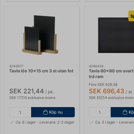
S
4243677
4266434
Tavla lös 10x15 cm 3 st utan fot
Tavla 60x80 cm svart 
trä ram
Före SEK 928,58
SEK 221,44
SEK 696,43
/ pk.
/ st.
SEK 177,15 exklusive moms
SEK 557,14 exklusive mom
Köp nu
Kö
Ca. 6 i lager
- Leverans: 2-3 dagar
Ca. 3 i lager
- Leverans