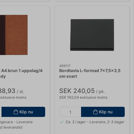
499117
 A4 brun 1 uppslag/4
Bordtavla L-formad 7x7,5x3,5
ndy
cm svart
88,93
SEK 240,05
/ st.
/ pk.
 exklusive moms
SEK 192,04 exklusive moms
Köp nu
Köp nu
ingsvara
- Leverans:
Ca. 3 i lager
- Leverans: 2-3 dagar
d leveranstid