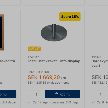
Spara 35%
OUTLET
4245142
499149
ackad trä
Fot till stativ rakt till Info.display
Bordskylt
svart
Före SEK 2 568,00
SEK 1 669,20
SEK 16
/ st.
ms
SEK 1 335,36 exklusive moms
SEK 132,49
p nu
Köp nu
: 2-3 dagar
Ca. 1 i lager
- Leverans: 2-3 dagar
Ca. 6 i 