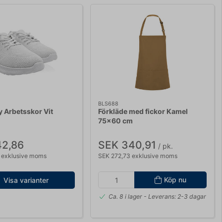
BLS688
 Arbetsskor Vit
Förkläde med fickor Kamel
75x60 cm
42,86
SEK 340,91
/ pk.
 exklusive moms
SEK 272,73 exklusive moms
Köp nu
Visa varianter
Ca. 8 i lager
- Leverans: 2-3 dagar