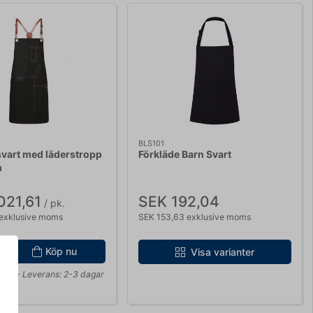
BLS101
svart med läderstropp
Förkläde Barn Svart
m
021,61
SEK 192,04
/ pk.
 exklusive moms
SEK 153,63 exklusive moms
Köp nu
Visa varianter
ager
- Leverans: 2-3 dagar