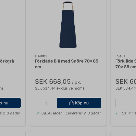
LS4083
LS401
Mörkgrå
Förkläde Blå med Snöre 70x85
Förkläde 
cm
70x85 c
SEK 668,05
SEK 6
/ pk.
ms
SEK 534,44 exklusive moms
SEK 534,44
p nu
Köp nu
: 2-3 dagar
Ca. 4 i lager
- Leverans: 2-3 dagar
Ca. 4 i 