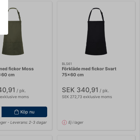
BLS61
med fickor Moss
Förkläde med fickor Svart
x60 cm
75x60 cm
40,91
SEK 340,91
/ pk.
/ pk.
 exklusive moms
SEK 272,73 exklusive moms
Köp nu
lager
- Leverans: 2-3 dagar
Ej i lager