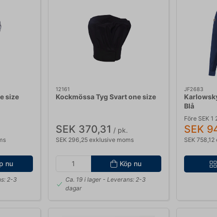
12161
JF2683
e size
Kockmössa Tyg Svart one size
Karlowsk
Blå
Före SEK 1
SEK 370,31
SEK 9
/ pk.
ms
SEK 296,25 exklusive moms
SEK 758,12
p nu
Köp nu
s: 2-3
Ca. 19 i lager
- Leverans: 2-3
dagar