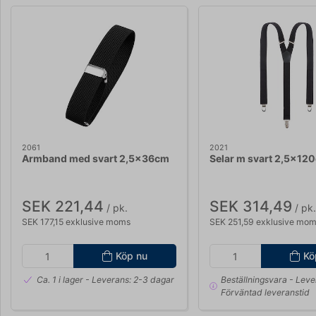
2061
2021
Armband med svart 2,5x36cm
Selar m svart 2,5x12
SEK 221,44
SEK 314,49
/ pk.
/ pk.
SEK 177,15 exklusive moms
SEK 251,59 exklusive mo
Köp nu
Kö
Ca. 1 i lager
- Leverans: 2-3 dagar
Beställningsvara
- Leve
Förväntad leveranstid