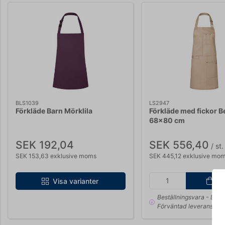
BLS1039
LS2947
Förkläde Barn Mörklila
Förkläde med fickor B
68x80 cm
SEK 192,04
SEK 556,40
/ st.
SEK 153,63 exklusive moms
SEK 445,12 exklusive mo
Kö
Visa varianter
Beställningsvara
- Leve
Förväntad leveranstid