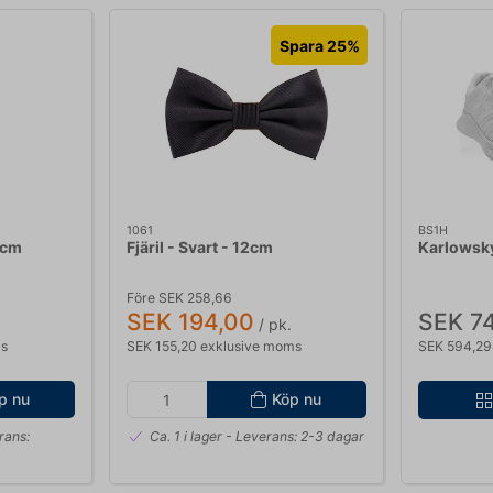
Spara 25%
1061
BS1H
0cm
Fjäril - Svart - 12cm
Karlowsky
Före SEK 258,66
SEK 194,00
SEK 7
/ pk.
ms
SEK 155,20 exklusive moms
SEK 594,29
p nu
Köp nu
rans:
Ca. 1 i lager
- Leverans: 2-3 dagar