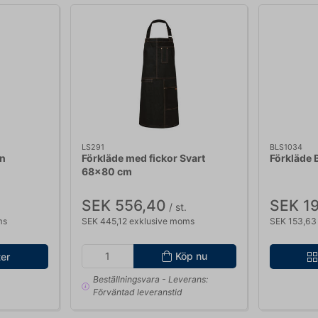
LS291
BLS1034
un
Förkläde med fickor Svart
Förkläde 
68x80 cm
SEK 556,40
SEK 1
/ st.
ms
SEK 445,12 exklusive moms
SEK 153,63
Köp nu
ter
Beställningsvara
- Leverans:
Förväntad leveranstid