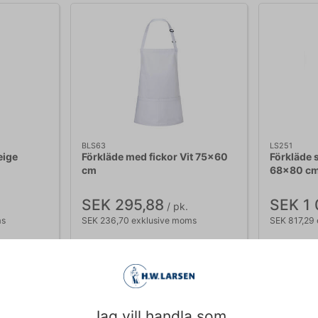
BLS63
LS251
eige
Förkläde med fickor Vit 75x60
Förkläde 
cm
68x80 c
SEK 295,88
SEK 1 
/ pk.
ms
SEK 236,70 exklusive moms
SEK 817,29
p nu
Köp nu
rans:
Ca. 11 i lager
- Leverans: 2-3
Ca. 7 i l
dagar
Jag vill handla som