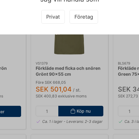
Spara 25%
Privat
Företag
VS1379
BLS679
rön
Förkläde med ficka och snören
Förkläde 
Grönt 90x55 cm
Green 75
Före SEK 668,05
SEK 501,04
SEK 3
/ st.
ms
SEK 400,83 exklusive moms
SEK 272,73
Köp nu
ter
Ca. 1 i lager
- Leverans: 2-3 dagar
Ca. 3 i 