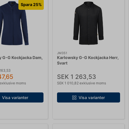
Spara 25%
JM351
y G-G Kockjacka Dam,
Karlowsky G-G Kockjacka Herr,
Svart
 263,53
47,65
SEK 1 263,53
 exklusive moms
SEK 1 010,82 exklusive moms
Visa varianter
Visa varianter