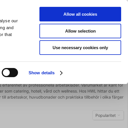
SLIPNING AV KNIVAR
PRIVAT
FÖRETAG
Allow all cookies
alyse our
Kundvagn (0)
Gratis leverans vid SEK 625
LOGGA IN
ing and
Allow selection
r that
Restaurangkläder
Erbjurdanden
Brands
Use necessary cookies only
Show details
s erfarenhet av professionella arbetskläder. Varumärket är känt för
r som catering, hotell, vård och wellness. Hos HWL hittar du ett
till arbetsskor, huvudbonader och praktiska tillbehör i olika färger
Popularitet