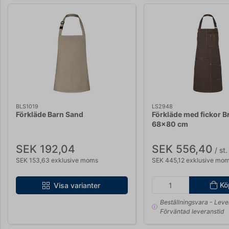
BLS1019
LS2948
Förkläde Barn Sand
Förkläde med fickor B
68x80 cm
SEK 192,04
SEK 556,40
/ st.
SEK 153,63 exklusive moms
SEK 445,12 exklusive mo
Kö
Visa varianter
Beställningsvara
- Leve
Förväntad leveranstid