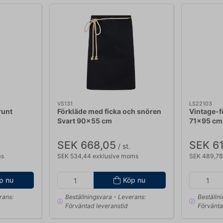
VS131
LS22103
runt
Förkläde med ficka och snören
Vintage-f
Svart 90x55 cm
71x95 cm
SEK 668,05
SEK 6
/ st.
ms
SEK 534,44 exklusive moms
SEK 489,78
p nu
Köp nu
rans:
Beställningsvara
- Leverans:
Beställn
Förväntad leveranstid
Förvänta