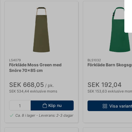
LS4079
BLS1032
Förkläde Moss Green med
Förkläde Barn Skogsg
Snöre 70x85 cm
SEK 668,05
SEK 192,04
/ pk.
SEK 534,44 exklusive moms
SEK 153,63 exklusive mo
Köp nu
Visa varian
Ca. 8 i lager
- Leverans: 2-3 dagar