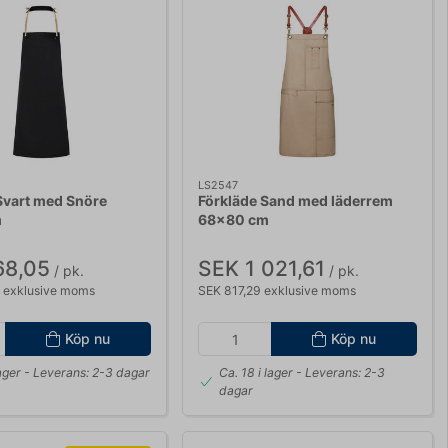
LS2547
Svart med Snöre
Förkläde Sand med läderrem
m
68x80 cm
68,05
SEK 1 021,61
/ pk.
/ pk.
 exklusive moms
SEK 817,29 exklusive moms
Köp nu
Köp nu
lager
- Leverans: 2-3 dagar
Ca. 18 i lager
- Leverans: 2-3
dagar