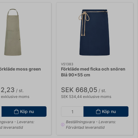
VS1383
örkläde moss green
Förkläde med ficka och snören
Blå 90x55 cm
12,23
SEK 668,05
/ st.
/ st.
 exklusive moms
SEK 534,44 exklusive moms
Köp nu
Köp nu
ingsvara
- Leverans:
Beställningsvara
- Leverans:
d leveranstid
Förväntad leveranstid