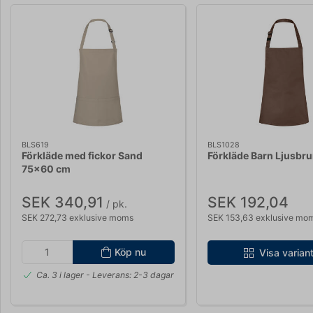
BLS619
BLS1028
Förkläde med fickor Sand
Förkläde Barn Ljusbr
75x60 cm
SEK 340,91
SEK 192,04
/ pk.
SEK 272,73 exklusive moms
SEK 153,63 exklusive mo
Köp nu
Visa varian
Ca. 3 i lager
- Leverans: 2-3 dagar