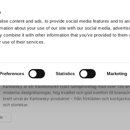
s
ise content and ads, to provide social media features and to an
Sök
rmation about your use of our site with our social media, advertis
 combine it with other information that you’ve provided to them o
 use of their services.
Grillar
Köksmaskiner
För servering
Barutrustning
Karlowsky
Preferences
Statistics
Marketing
Karlowsky är ett traditionsrikt tyskt familjeföretag med över 130 år
moderna designlösningar, hög kvalitet och god komfort till bransche
brett urval av Karlowsky-produkter – från förkläden och kockjackor 
och storlekar.
le