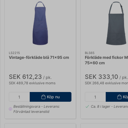
LS2215
BLS65
Vintage-förkläde blå 71x95 cm
Förkläde med fickor 
75x60 cm
SEK 612,23
SEK 333,10
/ pk.
/ pk.
SEK 489,78 exklusive moms
SEK 266,48 exklusive mo
Köp nu
Kö
Beställningsvara
- Leverans:
Ca. 8 i lager
- Leverans
Förväntad leveranstid