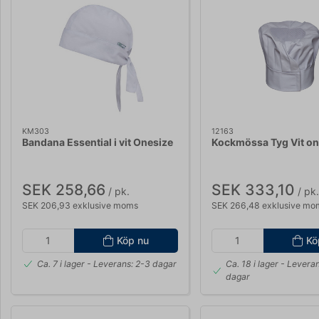
KM303
12163
Bandana Essential i vit Onesize
Kockmössa Tyg Vit on
SEK 258,66
SEK 333,10
/ pk.
/ pk.
SEK 206,93 exklusive moms
SEK 266,48 exklusive mo
Köp nu
Kö
Ca. 7 i lager
- Leverans: 2-3 dagar
Ca. 18 i lager
- Leveran
dagar