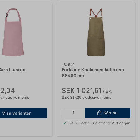
LS2549
Barn Ljusröd
Förkläde Khaki med läderrem
68x80 cm
92,04
SEK 1 021,61
/ pk.
 exklusive moms
SEK 817,29 exklusive moms
Köp nu
Visa varianter
Ca. 7 i lager
- Leverans: 2-3 dagar