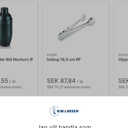
62306
58100
iter Blå Nocturn Ø
Istång 18,5 cm RF
Vippm
,55
SEK 87,84
SE
/ st.
/ st.
klusive moms
SEK 70,27 exklusive moms
SEK 2
Köp nu
Köp nu
r
- Leverans: 2-3
Ca. 8 i lager
- Leverans: 2-3
Ca
dagar
da
Jag vill handla som