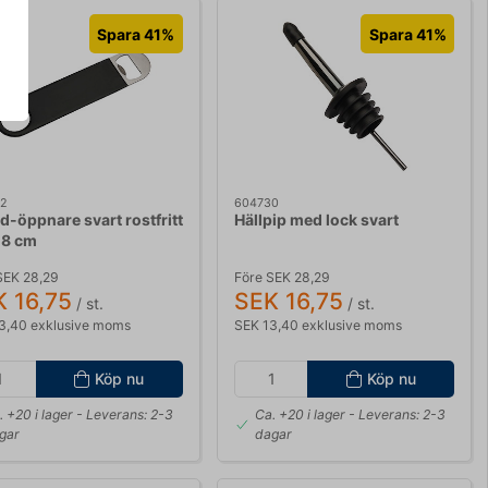
Spara 41%
Spara 41%
2
604730
d-öppnare svart rostfritt
Hällpip med lock svart
18 cm
SEK 28,29
Före SEK 28,29
 16,75
SEK 16,75
/ st.
/ st.
3,40 exklusive moms
SEK 13,40 exklusive moms
Köp nu
Köp nu
. +20 i lager
- Leverans: 2-3
Ca. +20 i lager
- Leverans: 2-3
gar
dagar