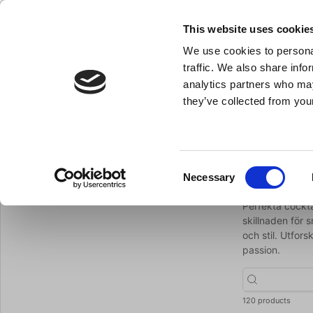
NY FÖRETAGSKUND
This website uses cookie
We use cookies to personal
- Allt vad du behöver till ditt kök
traffic. We also share info
analytics partners who may
they’ve collected from your
Knivar och skärpstål
Bakredskap
Kok- och stekkärl
Cocktailredskap
Du är här:
Förstasida
Barutrustning
Consent
Cockta
Necessary
Tillbaka till Barutrustning
Selection
Perfekta cockta
skillnaden för 
och stil. Utfor
passion.
120 products