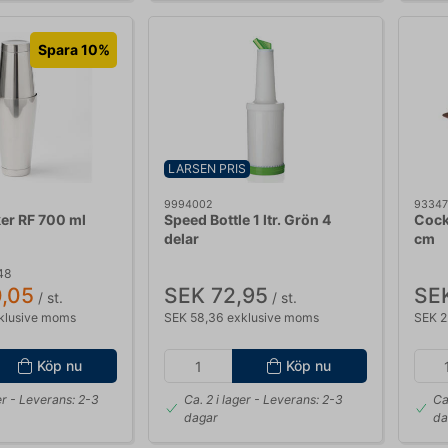
Spara 10%
LARSEN PRIS
9994002
93347
er RF 700 ml
Speed Bottle 1 ltr. Grön 4
Cock
delar
cm
48
,05
SEK 72,95
SEK
/ st.
/ st.
klusive moms
SEK 58,36 exklusive moms
SEK 2
Köp nu
Köp nu
er
- Leverans: 2-3
Ca. 2 i lager
- Leverans: 2-3
Ca
dagar
da