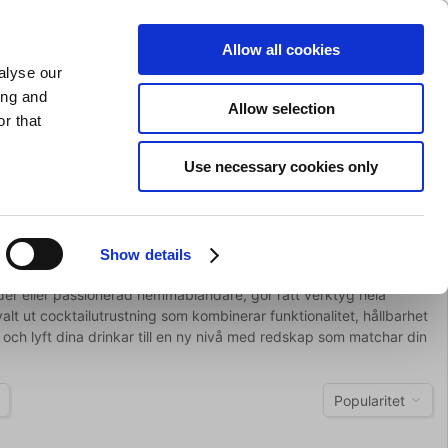
SLIPNING AV KNIVAR
PRIVAT
FÖRETAG
Allow all cookies
alyse our
Kundvagn (0)
Gratis leverans vid SEK 625
LOGGA IN
ing and
Allow selection
r that
Restaurangkläder
Erbjurdanden
Brands
Use necessary cookies only
Show details
nder eller passionerad hemmablandare, gör rätt verktyg hela
alt ut cocktailutrustning som kombinerar funktionalitet, hållbarhet
– och lyft dina drinkar till en ny nivå med redskap som matchar din
Popularitet