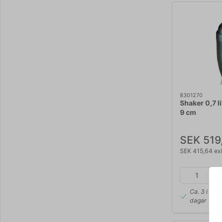
8301270
Shaker 0,7 l
9 cm
SEK 519
SEK 415,64 ex
Ca. 3 i lage
dagar