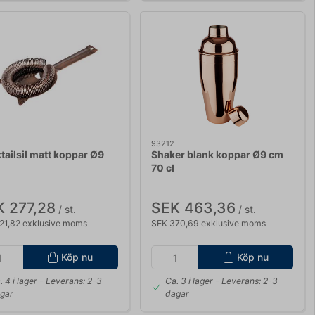
93212
tailsil matt koppar Ø9
Shaker blank koppar Ø9 cm
70 cl
 277,28
SEK 463,36
/ st.
/ st.
21,82 exklusive moms
SEK 370,69 exklusive moms
Köp nu
Köp nu
. 4 i lager
- Leverans: 2-3
Ca. 3 i lager
- Leverans: 2-3
gar
dagar