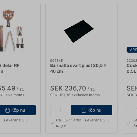
LARS
999845
2330
8 delar RF
Barmatta svart plast 30,5 x
Cock
gn
46 cm
0,5L
55,49
SEK 236,70
SE
/ st.
/ st.
xklusive moms
SEK 189,36 exklusive moms
SEK 3
Köp nu
Köp nu
r
- Leverans: 2-3
Ca. +20 i lager
- Leverans: 2-3
Ca
dagar
da