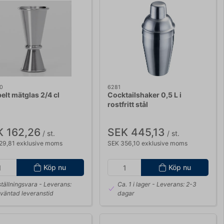
0
6281
elt mätglas 2/4 cl
Cocktailshaker 0,5 L i
rostfritt stål
K 162,26
SEK 445,13
/ st.
/ st.
29,81 exklusive moms
SEK 356,10 exklusive moms
Köp nu
Köp nu
tällningsvara
- Leverans:
Ca. 1 i lager
- Leverans: 2-3
väntad leveranstid
dagar