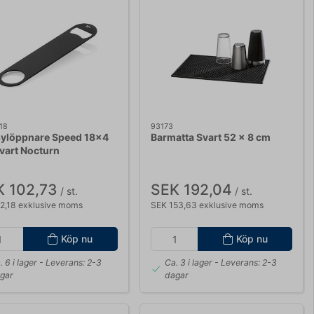
18
93173
ylöppnare Speed 18x4
Barmatta Svart 52 x 8 cm
vart Nocturn
K 102,73
SEK 192,04
/ st.
/ st.
2,18 exklusive moms
SEK 153,63 exklusive moms
Köp nu
Köp nu
. 6 i lager
- Leverans: 2-3
Ca. 3 i lager
- Leverans: 2-3
gar
dagar