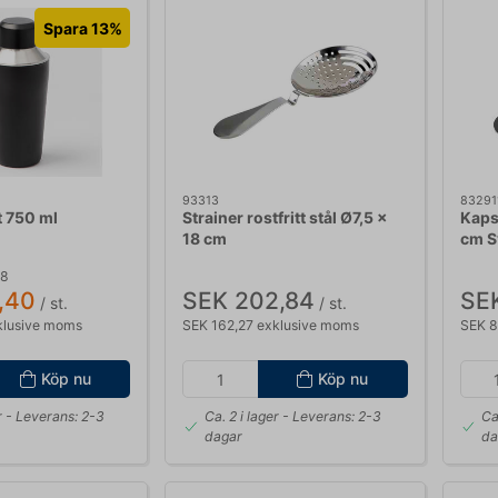
Spara 13%
93313
83291
t 750 ml
Strainer rostfritt stål Ø7,5 x
Kaps
18 cm
cm S
38
,40
SEK 202,84
SE
/ st.
/ st.
klusive moms
SEK 162,27 exklusive moms
SEK 8
Köp nu
Köp nu
r
- Leverans: 2-3
Ca. 2 i lager
- Leverans: 2-3
Ca
dagar
da