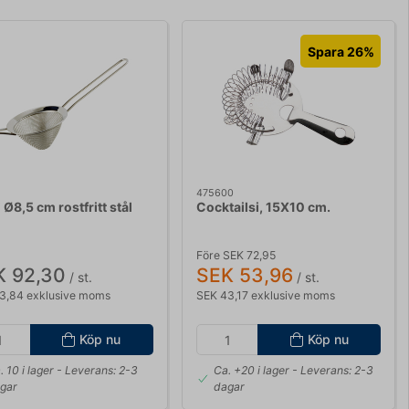
Spara 26%
475600
 Ø8,5 cm rostfritt stål
Cocktailsi, 15X10 cm.
Före SEK 72,95
K 92,30
SEK 53,96
/ st.
/ st.
3,84 exklusive moms
SEK 43,17 exklusive moms
Köp nu
Köp nu
. 10 i lager
- Leverans: 2-3
Ca. +20 i lager
- Leverans: 2-3
gar
dagar