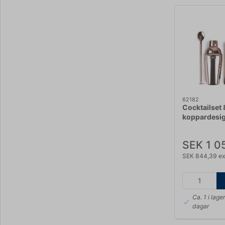
62182
Cocktailset 
koppardesi
SEK 1 0
SEK 844,39 e
Ca. 1 i lage
dagar