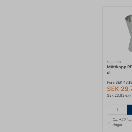
1006000
Måttkopp RF
cl
Före SEK 43,1
SEK 29,
SEK 23,82 exk
Ca. +20 i l
dagar