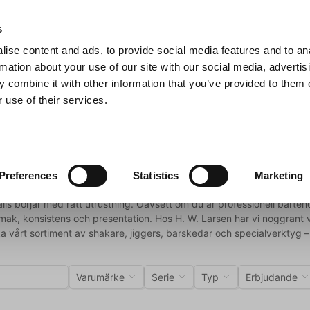
s
ise content and ads, to provide social media features and to an
Sök
rmation about your use of our site with our social media, advertis
 combine it with other information that you’ve provided to them o
 use of their services.
Grillar
Köksmaskiner
För servering
Barutrustning
ilredskap
Preferences
Statistics
Marketing
ils börjar med rätt utrustning. Oavsett om du är professionell barte
smak, konsistens och presentation. Hos H. W. Larsen har vi noggrant v
ska vårt sortiment av shakare, jiggers, barskedar och specialverktyg 
Varumärke
Serie
Typ
Erbjudande