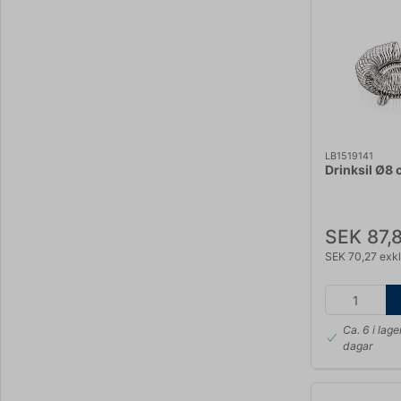
LB1519141
Drinksil Ø8
SEK 87,
SEK 70,27 exk
Ca. 6 i lage
dagar