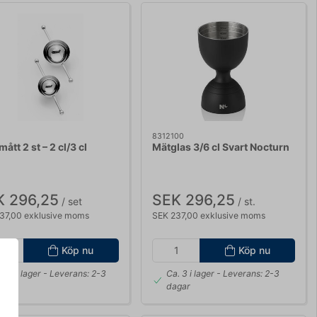
8312100
ått 2 st – 2 cl/3 cl
Mätglas 3/6 cl Svart Nocturn
K 296,25
SEK 296,25
/ set
/ st.
37,00 exklusive moms
SEK 237,00 exklusive moms
Köp nu
Köp nu
. 15 i lager
- Leverans: 2-3
Ca. 3 i lager
- Leverans: 2-3
gar
dagar