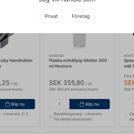
Privat
Företag
8340030
60473
Cuby Handhållen
Flaska m/hällpip t/bitter 300
Spee
n
ml Nocturn
stål 
Före 
,25
SEK 355,80
SEK
/ st.
/ st.
klusive moms
SEK 284,64 exklusive moms
SEK 1
Köp nu
Köp nu
r
- Leverans: 2-3
Beställningsvara
- Leverans:
Ca
Förväntad leveranstid
da