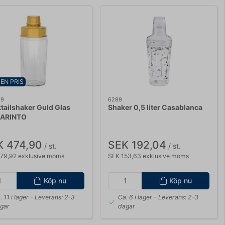
EN PRIS
29
6289
tailshaker Guld Glas
Shaker 0,5 liter Casablanca
 ARINTO
K 474,90
SEK 192,04
/ st.
/ st.
79,92 exklusive moms
SEK 153,63 exklusive moms
Köp nu
Köp nu
. 11 i lager
- Leverans: 2-3
Ca. 6 i lager
- Leverans: 2-3
gar
dagar