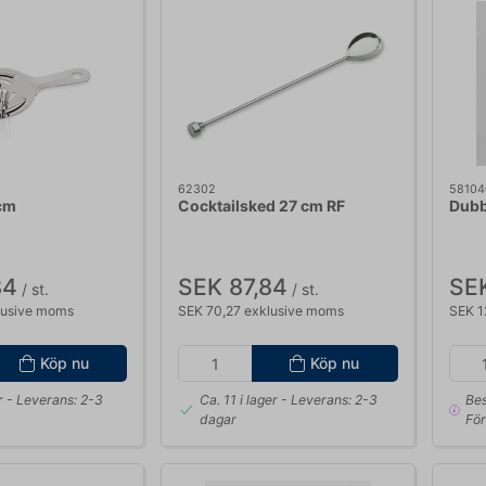
62302
58104
 cm
Cocktailsked 27 cm RF
Dubb
84
SEK 87,84
SE
/ st.
/ st.
lusive moms
SEK 70,27 exklusive moms
SEK 1
Köp nu
Köp nu
r
- Leverans: 2-3
Ca. 11 i lager
- Leverans: 2-3
Bes
dagar
För