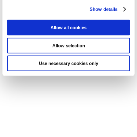
Tallrik Ø26,5 cm Groovy
Djup tallrik Ø22,5 cm
Groovy
Show details
SEK 50,61
SEK 43,18
/ st.
/ st.
Allow all cookies
SEK 40,49 exklusive moms
SEK 34,54 exklusive moms
Köp nu
Köp nu
Allow selection
Ca. +20 i lager
- Leverans:
Ca. +20 i lager
- Leverans:
2-3 dagar
2-3 dagar
Use necessary cookies only
Öppettider butik Kødbyen