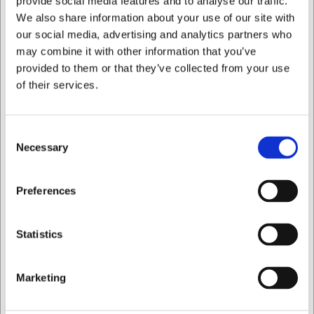
provide social media features and to analyse our traffic.
eller specialerbjudanden.
We also share information about your use of our site with
Hur många menysidor får plats i varje ficka?
our social media, advertising and analytics partners who
Varje ficka rymmer 1 uppslag eller 4 sidor i A5-format,
may combine it with other information that you’ve
vilket ger gott om utrymme att visa din meny.
provided to them or that they’ve collected from your use
AI har bidragit till texten och därför reserverar vi oss för
of their services.
eventuella fel.
Consent
Bästsäljare i Allt för servering
Necessary
Selection
Jag vill handla som
Preferences
Privat
Företag
Statistics
Marketing
LARSEN PRIS
LARSEN PRIS
8840626
8840722