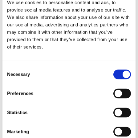
Ja, vasen är designad för användning med vatten och är
We use cookies to personalise content and ads, to
idealisk för avskurna blommor, då den rymliga storleken
provide social media features and to analyse our traffic.
ger plats för både vatten och blomsterstjälkar.
We also share information about your use of our site with
our social media, advertising and analytics partners who
Hur rengör jag bäst glasvasen?
Handdisk rekommenderas för att bevara glasets klarhet.
may combine it with other information that you’ve
Använd ljummet vatten och ett milt diskmedel, och torka
provided to them or that they’ve collected from your use
efter med en mjuk trasa för att undvika kalkfläckar.
of their services.
AI har hjälpt till med texten och därför tas det förbehåll för
fel.
Consent
Necessary
Selection
Köpt tillsammans med
Jag vill handla som
Preferences
Privat
Företag
Statistics
Marketing