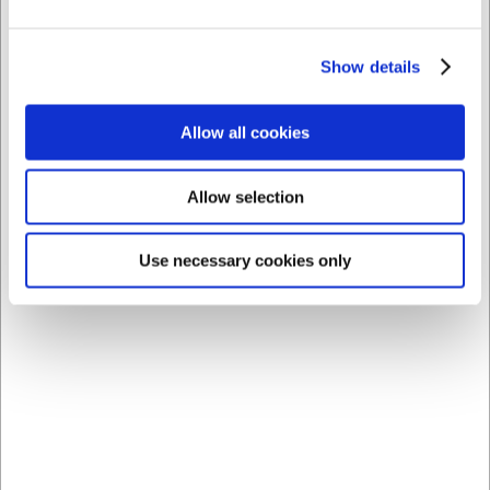
1580016
2006
Show details
Glas 60 cl 6-pack Lotus
Tunnskalare, Vip
Allow all cookies
SEK 117,61
SEK 58,06
/ pk.
/ st.
SEK 94,09 exklusive moms
SEK 46,45 exklusive moms
Allow selection
Köp nu
Köp nu
Ca. +20 i lager
- Leverans:
Ca. +20 i lager
- Leverans:
Use necessary cookies only
2-3 dagar
2-3 dagar