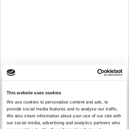
Kan påsarna återanvändas?
Påsarna är i första hand designade för engångsbruk, men
kan i vissa fall rengöras och återanvändas om de har
använts för torra livsmedel och inte utsatts för hög värme.
Hur länge håller maten i vakuumpåsarna?
Hållbarheten förlängs typiskt sett 3–5 gånger jämfört med
traditionella förvaringsmetoder, beroende på livsmedelstyp
och förvaringstemperatur.
AI har bidragit till texten och därför reserverar vi oss för
eventuella fel.
This website uses cookies
Köpt tillsammans med
We use cookies to personalise content and ads, to
provide social media features and to analyse our traffic.
We also share information about your use of our site with
our social media, advertising and analytics partners who