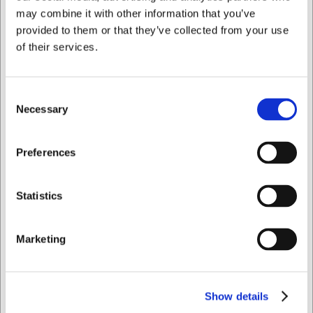
AI har hjälpt till med texten och därför tas det förbehåll för
may combine it with other information that you’ve
fel.
provided to them or that they’ve collected from your use
of their services.
Köpt tillsammans med
Consent
Necessary
Selection
Jag vill handla som
Preferences
Privat
Företag
Statistics
101012
101020
Iskanna 1/12 ltr.
Iskanna 1/20 ltr.
Marketing
SEK 638,65
SEK 638,65
/ st.
/ st.
Show details
SEK 510,92 exklusive moms
SEK 510,92 exklusive moms