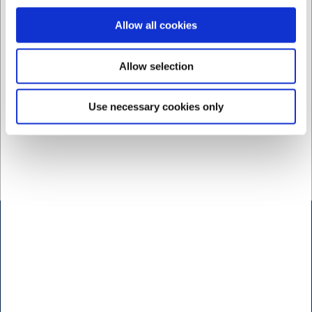
Köp nu
Köp nu
Allow all cookies
Ca. +20 i lager
- Leverans:
Ca. +20 i lager
- Leverans:
2-3 dagar
2-3 dagar
Allow selection
Use necessary cookies only
Öppettider butik Kødbyen
H.W.Larsen Kødbyen
Slagterboderne 15
1716 Köbenhamn