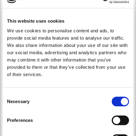
3560035_master
P.M. hålskiva
This website uses cookies
We use cookies to personalise content and ads, to
SEK 6 386,50
provide social media features and to analyse our traffic.
SEK 5 109,20 exklusive moms
We also share information about your use of our site with
our social media, advertising and analytics partners who
Visa varianter
may combine it with other information that you’ve
provided to them or that they’ve collected from your use
of their services.
Consent
Necessary
Selection
Jag vill handla som
Preferences