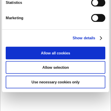
Privat
Företag
Statistics
Marketing
3320030
Hålscheibe Zico nr 32 1/8' - 3 mm 4 not
Show details
SEK 2 621,96
/ st.
SEK 2 097,57 exklusive moms
Allow all cookies
Köp nu
Allow selection
Ca. 4 i lager
- Leverans: 2-3 dagar
Use necessary cookies only