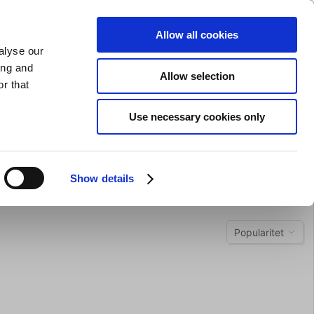
SLIPNING AV KNIVAR
PRIVAT
FÖRETAG
Allow all cookies
alyse our
Kundvagn (0)
Gratis leverans vid SEK 625
LOGGA IN
ing and
Allow selection
r that
Restaurangkläder
Erbjurdanden
Brands
Use necessary cookies only
Show details
Popularitet