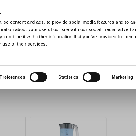
s
ise content and ads, to provide social media features and to an
Sök
rmation about your use of our site with our social media, advertis
 combine it with other information that you’ve provided to them o
 use of their services.
Grillar
Köksmaskiner
För servering
Barutrustning
Preferences
Statistics
Marketing