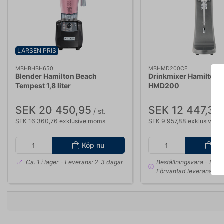
LARSEN PRIS
MBHBHBH650
MBHMD200CE
Blender Hamilton Beach
Drinkmixer Hamilton 
Tempest 1,8 liter
HMD200
SEK 20 450,95
SEK 12 447,35
/ st.
/
SEK 16 360,76 exklusive moms
SEK 9 957,88 exklusive 
Köp nu
Kö
Ca. 1 i lager
- Leverans: 2-3 dagar
Beställningsvara
- Leve
Förväntad leveranstid