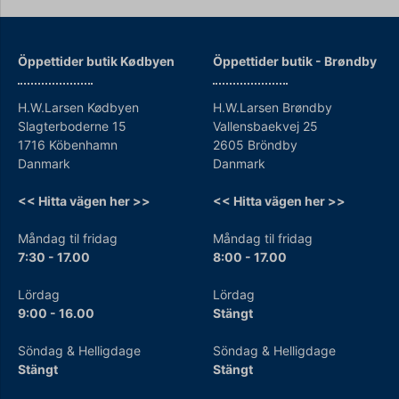
Öppettider butik Kødbyen
Öppettider b
utik - Brøndby
H.W.Larsen Kødbyen
H.W.Larsen Brøndby
Slagterboderne 15
Vallensbaekvej 25
1716 Köbenhamn
2605 Bröndby
Danmark
Danmark
<< Hitta vägen her >>
<< Hitta vägen her >>
Måndag til fridag
Måndag til fridag
7:30 - 17.00
8:00 - 17.00
Lördag
Lördag
9:00 - 16.00
Stängt
Söndag & Helligdage
Söndag & Helligdage
Stängt
Stängt