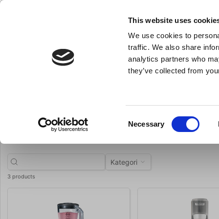
NY FÖRETAGSKUND
This website uses cookie
We use cookies to personal
- Allt vad du behöver till ditt kök
traffic. We also share info
analytics partners who may
they’ve collected from your
Knivar och skärpstål
Bakredskap
Kok- och stekkärl
Du är här:
Förstasida
Brands
Hamilton Beach
Hamilton Beach
Consent
Necessary
Selection
Kategori
3 products