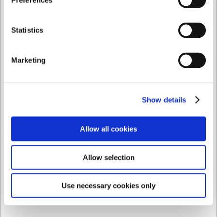
Preferences
/ st.
SEK 2 857,10 exklusive moms
Privat
Företag
Statistics
Köp nu
Beställningsvara
- Leverans: Förväntad leveranstid
Marketing
Show details
Allow all cookies
Allow selection
Use necessary cookies only
LARSEN PRIS