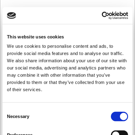
This website uses cookies
We use cookies to personalise content and ads, to
provide social media features and to analyse our traffic.
We also share information about your use of our site with
our social media, advertising and analytics partners who
may combine it with other information that you’ve
provided to them or that they’ve collected from your use
of their services.
LARSEN PRIS
MROG240
Consent
Generator till Bradley rökugn
Necessary
Selection
Jag vill handla som
SEK 3 571,38