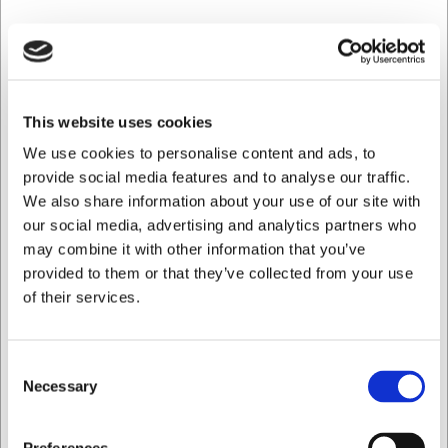
This website uses cookies
We use cookies to personalise content and ads, to
2H3
Knivhållare Auja H, 82 mm Rostf
provide social media features and to analyse our traffic.
We also share information about your use of our site with
our social media, advertising and analytics partners who
SEK 1 187,24
/ st.
may combine it with other information that you’ve
SEK 949,79 exklusive moms
provided to them or that they’ve collected from your use
of their services.
Köp nu
Ca. 1 i lager
- Leverans: 2-3 dagar
Consent
Necessary
Selection
Jag vill handla som