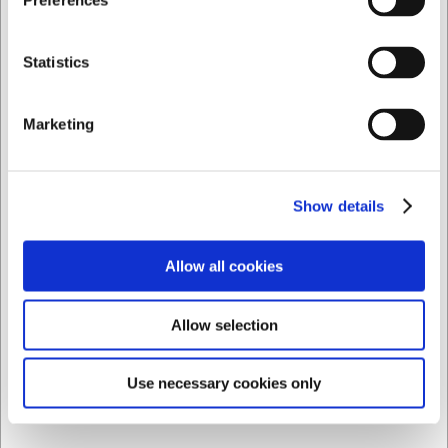
Preferences
Privat
Företag
Statistics
Marketing
Show details
2R33
Allow all cookies
Hålskiva Auja R70, 3 mm Rostfri
Allow selection
SEK 891,36
/ st.
SEK 713,09 exklusive moms
Use necessary cookies only
Köp nu