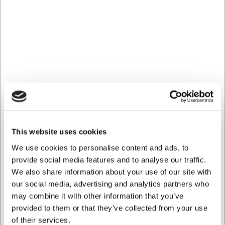
Hur tar jag bort lukt från skeden efter användning?
Gnid skeden med citronsaft eller ättika och låt den
lufttorka. Det tar bort de flesta lukter och har samtidigt en
desinficerande effekt.
AI har bidragit till texten och därför reserverar vi oss för
eventuella fel.
Köpt tillsammans med
This website uses cookies
We use cookies to personalise content and ads, to
provide social media features and to analyse our traffic.
We also share information about your use of our site with
our social media, advertising and analytics partners who
may combine it with other information that you’ve
provided to them or that they’ve collected from your use
6097010
6097250
of their services.
Tårtspade 30 cm olivträ
Rund grytslev 25 cm