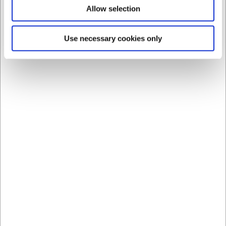
Allow selection
Use necessary cookies only
LARSEN PRIS
LARSEN PRIS
8840626
8840722
Tallrik Ø26,5 cm Groovy
Djup tallrik Ø22,5 cm
Groovy
SEK 50,61
SEK 43,18
/ st.
/ st.
SEK 40,49 exklusive moms
SEK 34,54 exklusive moms
Köp nu
Köp nu
Ca. +20 i lager
- Leverans:
Ca. +20 i lager
- Leverans:
2-3 dagar
2-3 dagar