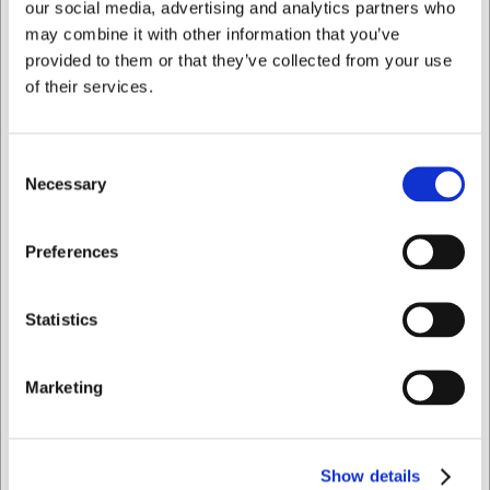
our social media, advertising and analytics partners who
may combine it with other information that you’ve
provided to them or that they’ve collected from your use
of their services.
Consent
116004
1292
Necessary
Selection
Pensel Platt 40 mm
Degskrapa 15 x 10 cm.
m.polyamid borstar
Jag vill handla som
Preferences
SEK 162,26
SEK 28,29
/ st.
/ st.
SEK 129,81 exklusive moms
SEK 22,63 exklusive moms
Privat
Företag
Statistics
Köp nu
Köp nu
Ca. 3 i lager
- Leverans:
Ca. +20 i lager
- Leverans:
Marketing
2-3 dagar
2-3 dagar
Show details