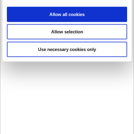
Allow all cookies
Allow selection
Bästsäljare i All barutrustning
Use necessary cookies only
Spara 31%
1006000
1449001
Måttkopp RF för drinkar
Klocka Chrom svart fot
2&4 cl
Före SEK 43,18
SEK 29,78
SEK 87,84
/ st.
/ st.